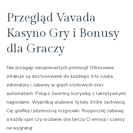
Przegląd Vavada
Kasyno Gry i Bonusy
dla Graczy
Nie przegap niesamowitych promocji! Oferowane
atrakcje są dostosowane do każdego, kto szuka
adrenaliny i zabawy w grach stołowych oraz
automatach. Połącz świetną rozrywkę z lukratywnymi
nagrodami. Wypróbuj ulubione tytuły, które zachwycą
Cię grafiką i płynnością rozgrywki. Rozpocznij zabawę,
a każdy spin czy rozdanie dostarczy Ci emocji i szansy
na wygraną!