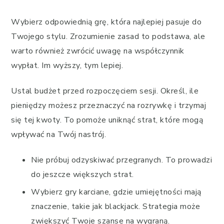
Wybierz odpowiednią grę, która najlepiej pasuje do
Twojego stylu. Zrozumienie zasad to podstawa, ale
warto również zwrócić uwagę na współczynnik
wypłat. Im wyższy, tym lepiej.
Ustal budżet przed rozpoczęciem sesji. Określ, ile
pieniędzy możesz przeznaczyć na rozrywkę i trzymaj
się tej kwoty. To pomoże uniknąć strat, które mogą
wpływać na Twój nastrój.
Nie próbuj odzyskiwać przegranych. To prowadzi
do jeszcze większych strat.
Wybierz gry karciane, gdzie umiejętności mają
znaczenie, takie jak blackjack. Strategia może
zwiększyć Twoje szanse na wygraną.