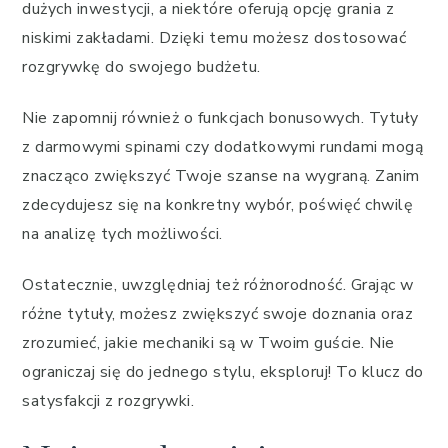
dużych inwestycji, a niektóre oferują opcję grania z
niskimi zakładami. Dzięki temu możesz dostosować
rozgrywkę do swojego budżetu.
Nie zapomnij również o funkcjach bonusowych. Tytuły
z darmowymi spinami czy dodatkowymi rundami mogą
znacząco zwiększyć Twoje szanse na wygraną. Zanim
zdecydujesz się na konkretny wybór, poświęć chwilę
na analizę tych możliwości.
Ostatecznie, uwzględniaj też różnorodność. Grając w
różne tytuły, możesz zwiększyć swoje doznania oraz
zrozumieć, jakie mechaniki są w Twoim guście. Nie
ograniczaj się do jednego stylu, eksploruj! To klucz do
satysfakcji z rozgrywki.