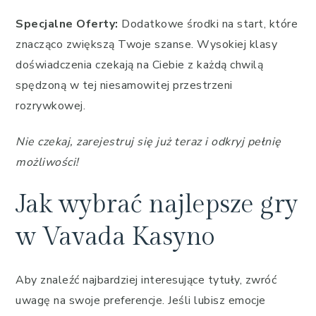
Specjalne Oferty:
Dodatkowe środki na start, które
znacząco zwiększą Twoje szanse. Wysokiej klasy
doświadczenia czekają na Ciebie z każdą chwilą
spędzoną w tej niesamowitej przestrzeni
rozrywkowej.
Nie czekaj, zarejestruj się już teraz i odkryj pełnię
możliwości!
Jak wybrać najlepsze gry
w Vavada Kasyno
Aby znaleźć najbardziej interesujące tytuły, zwróć
uwagę na swoje preferencje. Jeśli lubisz emocje